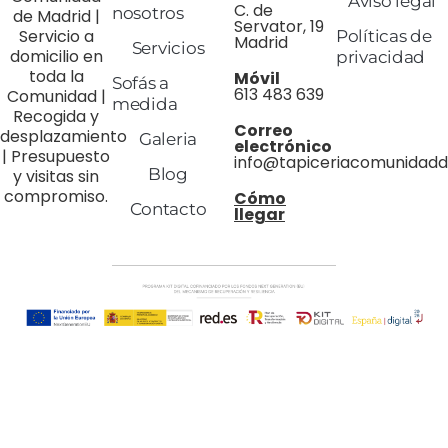
Aviso legal
C. de
nosotros
de Madrid |
Servator, 19
Servicio a
Políticas de
Madrid
Servicios
domicilio en
privacidad
toda la
Móvil
Sofás a
613 483 639
Comunidad |
medida
Recogida y
Correo
desplazamiento
Galeria
electrónico
| Presupuesto
info@tapiceriacomunidad
Blog
y visitas sin
compromiso.
Cómo
Contacto
llegar