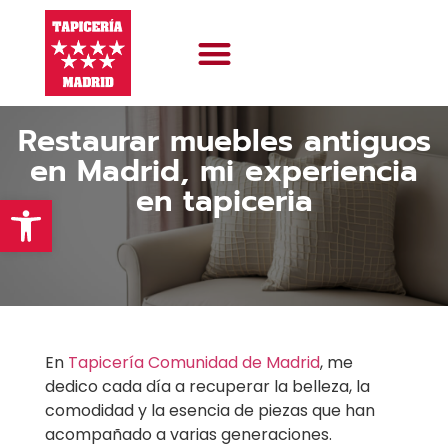
Sobre nosotros
Sofás a medida
Restaurar muebles antiguos
en Madrid, mi experiencia
en tapiceria
Abrir barra de herramientas
En
Tapicería Comunidad de Madrid
, me
dedico cada día a recuperar la belleza, la
comodidad y la esencia de piezas que han
acompañado a varias generaciones.