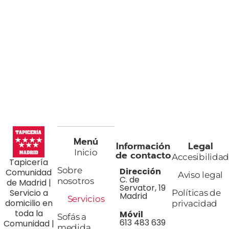
Menú
Información
Legal
Inicio
de contacto
Accesibilida
Tapicería
Sobre
Dirección
Comunidad
Aviso legal
C. de
nosotros
de Madrid |
Servator, 19
Servicio a
Políticas de
Madrid
Servicios
domicilio en
privacidad
toda la
Móvil
Sofás a
613 483 639
Comunidad |
medida