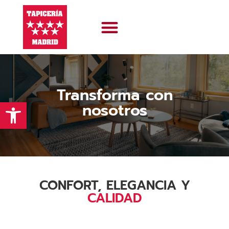
Sobre nosotros
Sofás a medida
Transforma con
Abrir barra de herramientas
nosotros
CONFORT, ELEGANCIA Y
CALIDAD